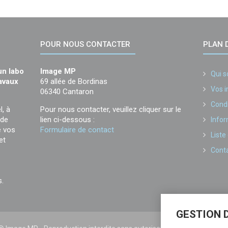
POUR NOUS CONTACTER
PLAN D
un labo
Image MP
Qui 
ravaux
69 allée de Bordinas
Vos 
06340 Cantaron
Condi
l, à
Pour nous contacter, veuillez cliquer sur le
 de
lien ci-dessous :
Infor
e vos
Formulaire de contact
Liste
et
Cont
s.
GESTION 