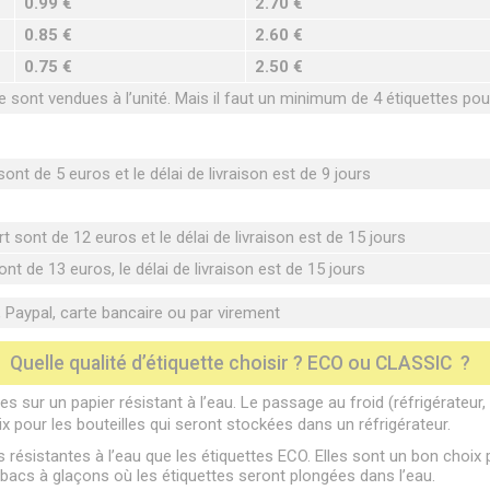
0.99 €
2.70 €
0.85 €
2.60 €
0.75 €
2.50 €
sont vendues à l’unité. Mais il faut un minimum de 4 étiquettes po
ont de 5 euros et le délai de livraison est de 9 jours
t sont de 12 euros et le délai de livraison est de 15 jours
nt de 13 euros, le délai de livraison est de 15 jours
Paypal, carte bancaire ou par virement
Quelle qualité d’étiquette choisir ? ECO ou CLASSIC ?
s sur un papier résistant à l’eau. Le passage au froid (réfrigérateur
ix pour les bouteilles qui seront stockées dans un réfrigérateur.
 résistantes à l’eau que les étiquettes ECO. Elles sont un bon choix p
acs à glaçons où les étiquettes seront plongées dans l’eau.