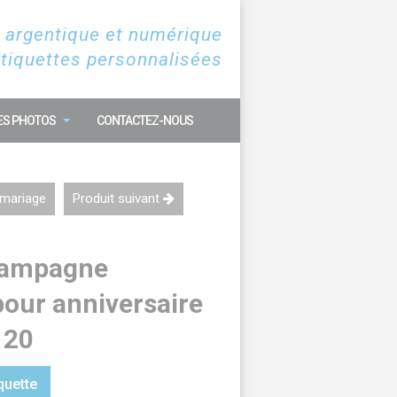
 argentique et numérique
étiquettes personnalisées
ES PHOTOS
CONTACTEZ-NOUS
 mariage
Produit suivant
champagne
pour anniversaire
 20
quette