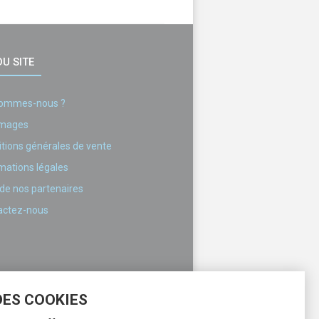
U SITE
sommes-nous ?
images
tions générales de vente
mations légales
 de nos partenaires
actez-nous
DES COOKIES