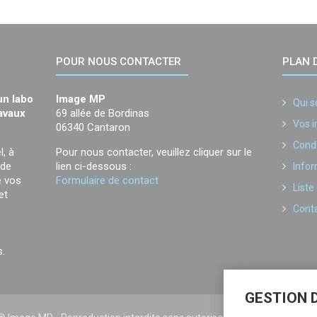
POUR NOUS CONTACTER
PLAN D
un labo
Image MP
Qui 
ravaux
69 allée de Bordinas
Vos 
06340 Cantaron
Condi
l, à
Pour nous contacter, veuillez cliquer sur le
 de
lien ci-dessous :
Infor
e vos
Formulaire de contact
Liste
et
Cont
s.
GESTION 