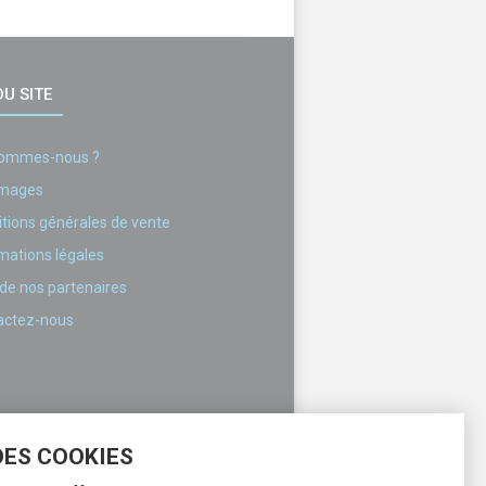
U SITE
sommes-nous ?
images
tions générales de vente
mations légales
 de nos partenaires
actez-nous
DES COOKIES