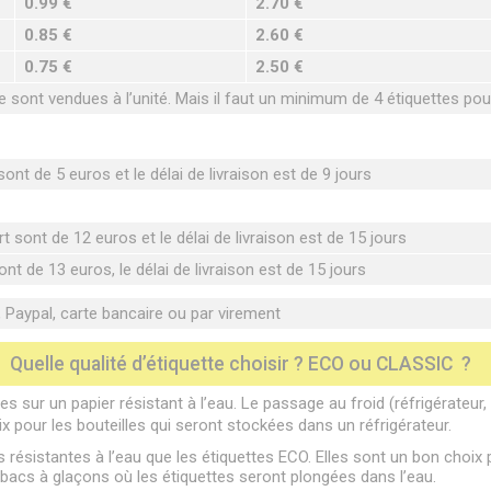
0.99 €
2.70 €
0.85 €
2.60 €
0.75 €
2.50 €
sont vendues à l’unité. Mais il faut un minimum de 4 étiquettes po
ont de 5 euros et le délai de livraison est de 9 jours
t sont de 12 euros et le délai de livraison est de 15 jours
nt de 13 euros, le délai de livraison est de 15 jours
Paypal, carte bancaire ou par virement
Quelle qualité d’étiquette choisir ? ECO ou CLASSIC ?
s sur un papier résistant à l’eau. Le passage au froid (réfrigérateur
ix pour les bouteilles qui seront stockées dans un réfrigérateur.
 résistantes à l’eau que les étiquettes ECO. Elles sont un bon choix p
acs à glaçons où les étiquettes seront plongées dans l’eau.