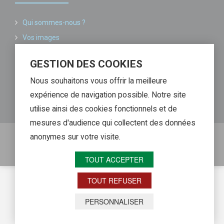
Qui sommes-nous ?
Vos images
Conditions générales de vente
GESTION DES COOKIES
Informations légales
Nous souhaitons vous offrir la meilleure
Liste de nos partenaires
expérience de navigation possible. Notre site
Contactez-nous
utilise ainsi des cookies fonctionnels et de
mesures d'audience qui collectent des données
anonymes sur votre visite.
Copyright @ Image MP - Reproduction interdite sans
autorisation. Agence SEO Web Alliance
TOUT ACCEPTER
TOUT REFUSER
Retour haut de page
PERSONNALISER