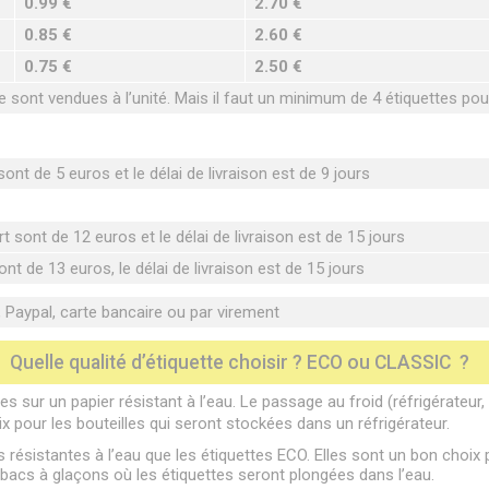
0.99 €
2.70 €
0.85 €
2.60 €
0.75 €
2.50 €
sont vendues à l’unité. Mais il faut un minimum de 4 étiquettes po
ont de 5 euros et le délai de livraison est de 9 jours
t sont de 12 euros et le délai de livraison est de 15 jours
nt de 13 euros, le délai de livraison est de 15 jours
Paypal, carte bancaire ou par virement
Quelle qualité d’étiquette choisir ? ECO ou CLASSIC ?
s sur un papier résistant à l’eau. Le passage au froid (réfrigérateur
ix pour les bouteilles qui seront stockées dans un réfrigérateur.
 résistantes à l’eau que les étiquettes ECO. Elles sont un bon choix p
acs à glaçons où les étiquettes seront plongées dans l’eau.