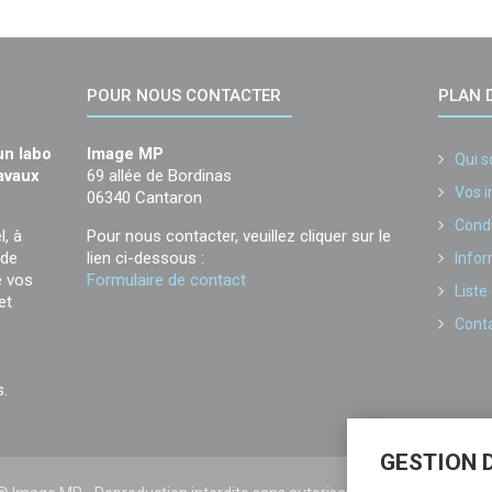
POUR NOUS CONTACTER
PLAN D
un labo
Image MP
Qui 
ravaux
69 allée de Bordinas
Vos 
06340 Cantaron
Condi
l, à
Pour nous contacter, veuillez cliquer sur le
 de
lien ci-dessous :
Infor
e vos
Formulaire de contact
Liste
et
Cont
s.
GESTION 