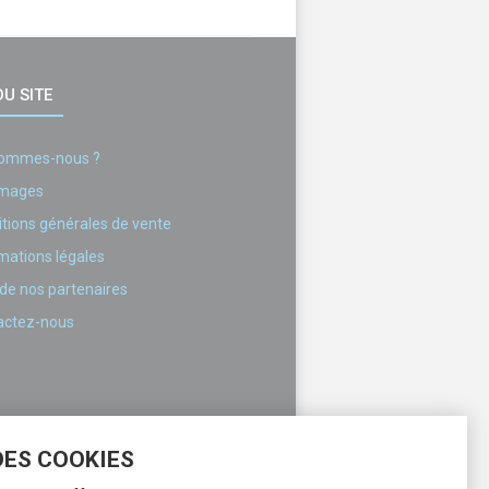
U SITE
sommes-nous ?
images
tions générales de vente
mations légales
 de nos partenaires
actez-nous
DES COOKIES