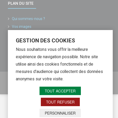
PLAN DU SITE
Qui sommes-nous ?
Vos images
Conditions générales de vente
GESTION DES COOKIES
Informations légales
Nous souhaitons vous offrir la meilleure
Liste de nos partenaires
expérience de navigation possible. Notre site
Contactez-nous
utilise ainsi des cookies fonctionnels et de
mesures d'audience qui collectent des données
anonymes sur votre visite.
Copyright @ Image MP - Reproduction interdite sans
autorisation. Agence SEO Web Alliance
TOUT ACCEPTER
TOUT REFUSER
Retour haut de page
PERSONNALISER