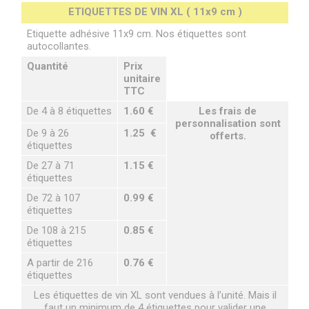
ETIQUETTES DE VIN XL ( 11x9 cm )
Etiquette adhésive 11x9 cm. Nos étiquettes sont
autocollantes.
Quantité
Prix
unitaire
TTC
De 4 à 8 étiquettes
1.60 €
Les frais de
personnalisation sont
De 9 à 26
1.25 €
offerts.
étiquettes
De 27 à 71
1.15 €
étiquettes
De 72 à 107
0.99 €
étiquettes
De 108 à 215
0.85 €
étiquettes
A partir de 216
0.76 €
étiquettes
Les étiquettes de vin XL sont vendues à l’unité. Mais il
faut un minimum de 4 étiquettes pour valider une