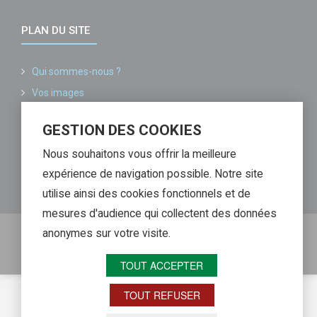
PLAN DU SITE
Qui sommes-nous ?
Vos images
Conditions générales de vente
GESTION DES COOKIES
Informations légales
Nous souhaitons vous offrir la meilleure
Liste de nos partenaires
expérience de navigation possible. Notre site
Contactez-nous
utilise ainsi des cookies fonctionnels et de
mesures d'audience qui collectent des données
anonymes sur votre visite.
Copyright @ Image MP - Reproduction interdite sans
autorisation. Agence SEO Web Alliance
TOUT ACCEPTER
TOUT REFUSER
Retour haut de page