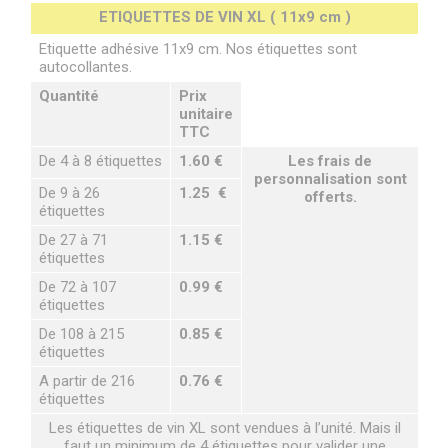
ETIQUETTES DE VIN XL ( 11x9 cm )
Etiquette adhésive 11x9 cm. Nos étiquettes sont
autocollantes.
Quantité
Prix
unitaire
TTC
De 4 à 8 étiquettes
1.60 €
Les frais de
personnalisation sont
De 9 à 26
1.25 €
offerts.
étiquettes
De 27 à 71
1.15 €
étiquettes
De 72 à 107
0.99 €
étiquettes
De 108 à 215
0.85 €
étiquettes
A partir de 216
0.76 €
étiquettes
Les étiquettes de vin XL sont vendues à l’unité. Mais il
faut un minimum de 4 étiquettes pour valider une