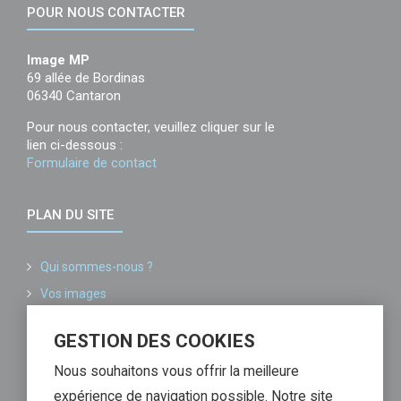
POUR NOUS CONTACTER
Image MP
69 allée de Bordinas
06340 Cantaron
Pour nous contacter, veuillez cliquer sur le
lien ci-dessous :
Formulaire de contact
PLAN DU SITE
Qui sommes-nous ?
Vos images
Conditions générales de vente
GESTION DES COOKIES
Informations légales
Nous souhaitons vous offrir la meilleure
Liste de nos partenaires
expérience de navigation possible. Notre site