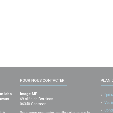
POUR NOUS CONTACTER
PLAN D
un labo
Image MP
Qui 
ravaux
69 allée de Bordinas
Vos 
06340 Cantaron
Condi
l, à
Pour nous contacter, veuillez cliquer sur le