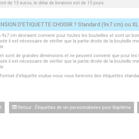
nt de 13 euros, le délai de livraison est de 15 jours
NSION D'ETIQUETTE CHOISIR ? Standard (9x7 cm) ou XL 
 9x7 cm devraient convenir pour toutes les bouteilles et sont un bon 
ée il est nécessaire de vérifier que la partie droite de la bouteille
te.
cm sont de grandes dimensions et ne peuvent convenir que pour les bo
ée il est nécessaire de vérifier que la partie droite de la bouteille
te.
e format d'étiquette voulue nous vous livrerons des étiquettes stand
t
Retour : Étiquettes de vin personnalisées pour Baptême