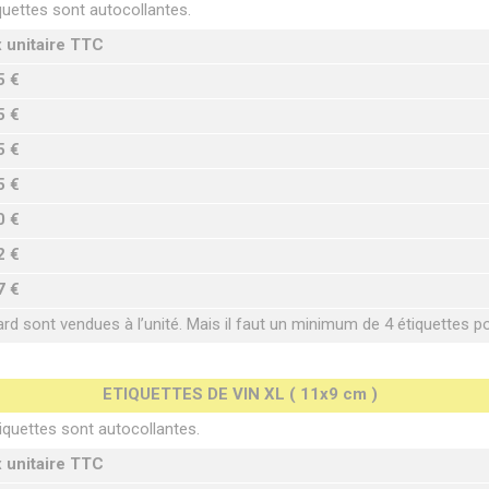
quettes sont autocollantes.
x unitaire TTC
5 €
5 €
5 €
5 €
0 €
2 €
7 €
ard sont vendues à l’unité. Mais il faut un minimum de 4 étiquettes 
ETIQUETTES DE VIN XL ( 11x9 cm )
iquettes sont autocollantes.
x unitaire TTC