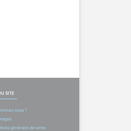
U SITE
sommes-nous ?
images
tions générales de vente