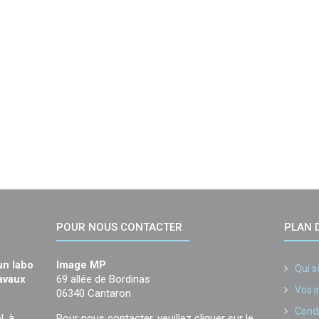
POUR NOUS CONTACTER
PLAN D
un labo
Image MP
Qui 
ravaux
69 allée de Bordinas
Vos 
06340 Cantaron
Condi
l, à
Pour nous contacter, veuillez cliquer sur le