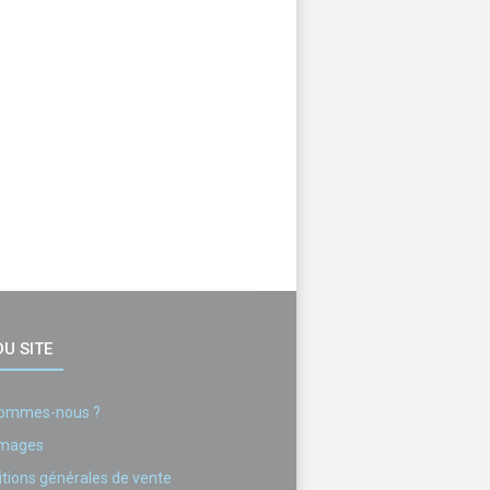
U SITE
sommes-nous ?
images
tions générales de vente