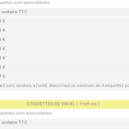
quettes sont autocollantes.
x unitaire TTC
5 €
5 €
5 €
5 €
0 €
2 €
7 €
ard sont vendues à l’unité. Mais il faut un minimum de 4 étiquettes 
ETIQUETTES DE VIN XL ( 11x9 cm )
iquettes sont autocollantes.
x unitaire TTC