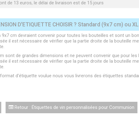
nt de 13 euros, le délai de livraison est de 15 jours
NSION D'ETIQUETTE CHOISIR ? Standard (9x7 cm) ou XL 
 9x7 cm devraient convenir pour toutes les bouteilles et sont un bon 
ée il est nécessaire de vérifier que la partie droite de la bouteille
te.
cm sont de grandes dimensions et ne peuvent convenir que pour les bo
ée il est nécessaire de vérifier que la partie droite de la bouteille
te.
e format d'étiquette voulue nous vous livrerons des étiquettes stand
Retour : Étiquettes de vin personnalisées pour Communion