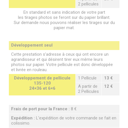
2 pellicules
En standard et sans indication de votre part
les tirages photos se feront sur du papier brillant.
Sur demande nous pouvons réaliser les tirages sur du
papier mat.
Développement seul
Cette prestation s’adresse à ceux qui ont encore un
agrandisseur et qui désirent tirer eux même leurs
photos sur papier. Votre pellicule est donc développée
et livrée en rouleau.
Développement de pellicule
1 Pellicule
13 €
135-120
A partir de
12 €
24×36 et 6×6
2 Pellicules
Frais de port pour la France :
8 €
Expédition :
L’expédition de votre commande se fait en
colissimo.