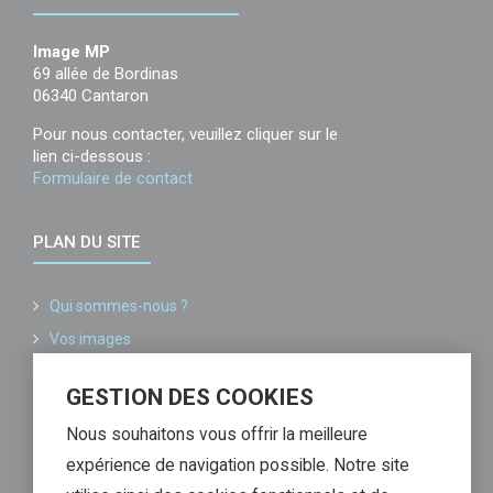
Image MP
69 allée de Bordinas
06340 Cantaron
Pour nous contacter, veuillez cliquer sur le
lien ci-dessous :
Formulaire de contact
PLAN DU SITE
Qui sommes-nous ?
Vos images
Conditions générales de vente
GESTION DES COOKIES
Informations légales
Nous souhaitons vous offrir la meilleure
Liste de nos partenaires
expérience de navigation possible. Notre site
Contactez-nous