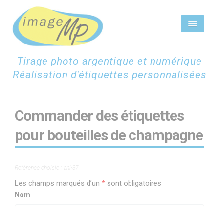
Panneau de gestion des cookies
Tirage photo argentique et numérique
Réalisation d'étiquettes personnalisées
ACCUEIL
Commander des étiquettes
ÉTIQUETTES CHAMPAGNE
pour bouteilles de champagne
ÉTIQUETTES PERSONNALISÉES
SCAN NUMÉRISATION
Reférence choisie : ani-37
TIRAGES PHOTOS
Les champs marqués d’un
*
sont obligatoires
CONTACTEZ-NOUS
Nom