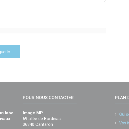
POUR NOUS CONTACTER
PLAN D
un labo
Image MP
Qui 
ravaux
69 allée de Bordinas
Vos 
06340 Cantaron