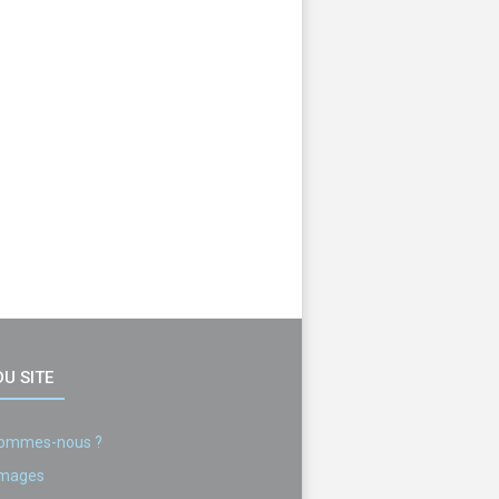
U SITE
sommes-nous ?
images