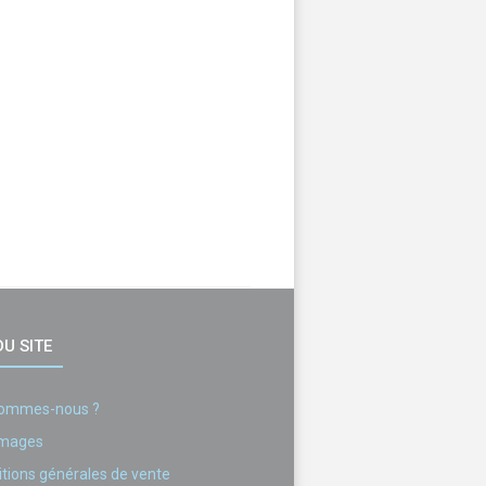
U SITE
sommes-nous ?
images
tions générales de vente