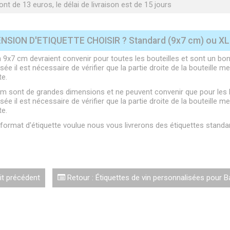
nt de 13 euros, le délai de livraison est de 15 jours
NSION D'ETIQUETTE CHOISIR ? Standard (9x7 cm) ou XL 
 9x7 cm devraient convenir pour toutes les bouteilles et sont un bon 
ée il est nécessaire de vérifier que la partie droite de la bouteille
te.
cm sont de grandes dimensions et ne peuvent convenir que pour les bo
ée il est nécessaire de vérifier que la partie droite de la bouteille
te.
e format d'étiquette voulue nous vous livrerons des étiquettes stand
t précédent
Retour : Étiquettes de vin personnalisées pour 