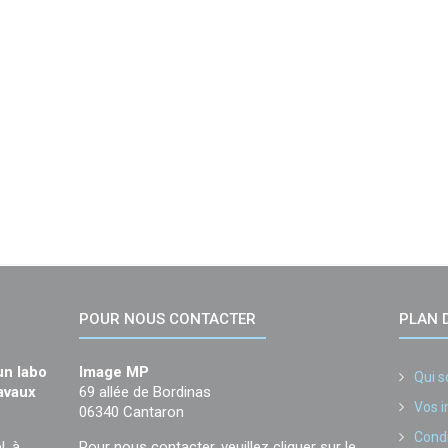
POUR NOUS CONTACTER
PLAN D
un labo
Image MP
Qui 
ravaux
69 allée de Bordinas
Vos 
06340 Cantaron
Condi
l, à
Pour nous contacter, veuillez cliquer sur le