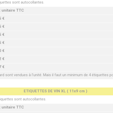
quettes sont autocollantes.
x unitaire TTC
5 €
5 €
5 €
5 €
0 €
2 €
7 €
ard sont vendues à l’unité. Mais il faut un minimum de 4 étiquettes 
ETIQUETTES DE VIN XL ( 11x9 cm )
iquettes sont autocollantes.
x unitaire TTC